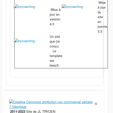
Mise
à jour
Mise à
du
jour en
site
version
en
4.0
joomla
3.2
Un site
que j'ai
conçu.
Le
template
est
beez5.
©
2011-2023
Site de JL TRYOEN