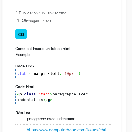
Publication : 19 janvier 2023
Affichages : 1023
css
Comment insérer un tab en html
Example
Code CSS
.tab
{
margin-left
:
40px
;
}
Code Html
<
p
class
=
"tab"
>
paragraphe avec
indentation
<
/
p
>
Résultat
paragraphe avec indentation
https://www.computerhope.com/issues/ch0