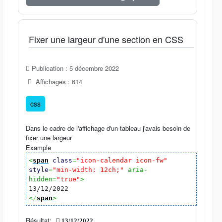
Fixer une largeur d'une section en CSS
Publication : 5 décembre 2022
Affichages : 614
css
Dans le cadre de l'affichage d'un tableau j'avais besoin de
fixer une largeur
Example
<
span
class
=
"icon-calendar icon-fw"
style
=
"min-width: 12ch;"
aria-
hidden
=
"true"
>
13/12/2022
<
/
span
>
Résultat:
13/12/2022