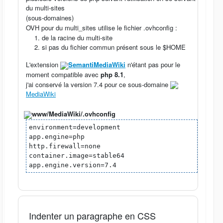
du multi-sites
(sous-domaines)
OVH pour du multi_sites utilise le fichier .ovhconfig :
de la racine du multi-site
si pas du fichier commun présent sous le $HOME
L'extension
SemantiMediaWiki
n'étant pas pour le
moment compatible avec
php 8.1
,
j'ai conservé la version 7.4 pour ce sous-domaine
MediaWiki
www/MediaWiki/.ovhconfig
environment=development
app.engine=php
http.firewall=none
container.image=stable64
app.engine.version=7.4
Indenter un paragraphe en CSS