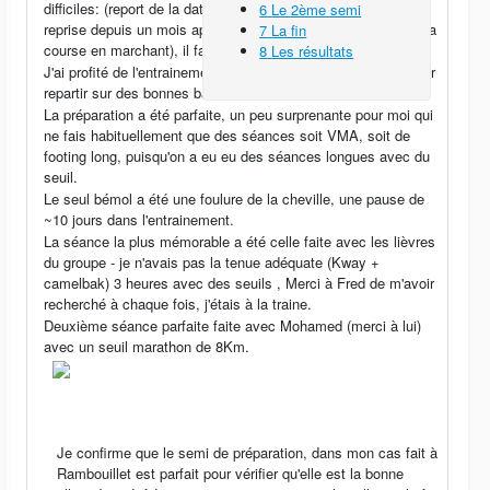
difficiles: (report de la date initiale d'avril 2020 suite au Covid,
6
Le 2ème semi
reprise depuis un mois après une fracture de l'épaule, fin de la
7
La fin
course en marchant), il fallait que je répare cet échec.
8
Les résultats
J'ai profité de l'entrainement du club et de la super coach pour
repartir sur des bonnes bases.
La préparation a été parfaite, un peu surprenante pour moi qui
ne fais habituellement que des séances soit VMA, soit de
footing long, puisqu'on a eu eu des séances longues avec du
seuil.
Le seul bémol a été une foulure de la cheville, une pause de
~10 jours dans l'entrainement.
La séance la plus mémorable a été celle faite avec les lièvres
du groupe - je n'avais pas la tenue adéquate (Kway +
camelbak) 3 heures avec des seuils , Merci à Fred de m'avoir
recherché à chaque fois, j'étais à la traine.
Deuxième séance parfaite faite avec Mohamed (merci à lui)
avec un seuil marathon de 8Km.
Je confirme que le semi de préparation, dans mon cas fait à
Rambouillet est parfait pour vérifier qu'elle est la bonne