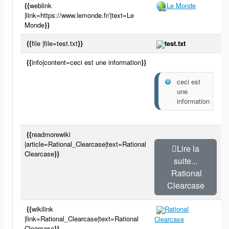
{{
weblink
Le Monde
|link=https://www.lemonde.fr/|text=Le
Monde
}}
{{
file |file=test.txt
}}
test.txt
{{
info|content=ceci est une information
}}
ceci est
une
information
{{
readmorewiki
|article=Rational_Clearcase|text=Rational
Lire la
Clearcase
}}
suite...
Rational
Clearcase
{{
wikilink
Rational
|link=Rational_Clearcase|text=Rational
Clearcase
Clearcase
}}