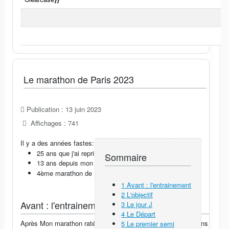
Le marathon de Paris 2023
Publication : 13 juin 2023
Affichages : 741
Il y a des années fastes:
25 ans que j'ai repris la course à pieds
Sommaire
13 ans depuis mon meilleur
Marathon de Paris 2010
4ème marathon de
Paris
1
Avant : l'entrainement
2
L'objectif
Avant : l'entrainement
3
Le jour J
4
Le Départ
Après Mon marathon raté de 2021 effectué dans des conditions
5
Le premier semi