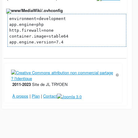
www/MediaWiki/.ovhconfig
environment=development
app.engine=php
http.firewall=none
container.image=stable64
app.engine.version=7.4
©
2011-2023
Site de JL TRYOEN
À propos
|
Plan
|
Contact